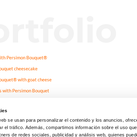
rtfolio
ith Persimon Bouquet®
ouquet cheesecake
ouquet® with goat cheese
s with Persimon Bouquet
ean couscous with Persimon Bouquet® and raisins
ies
n Persimon Bouquet sauce
web se usan para personalizar el contenido y los anuncios, ofrec
ar el tráfico. Además, compartimos información sobre el uso que
tners de redes sociales, publicidad y análisis web, quienes pue