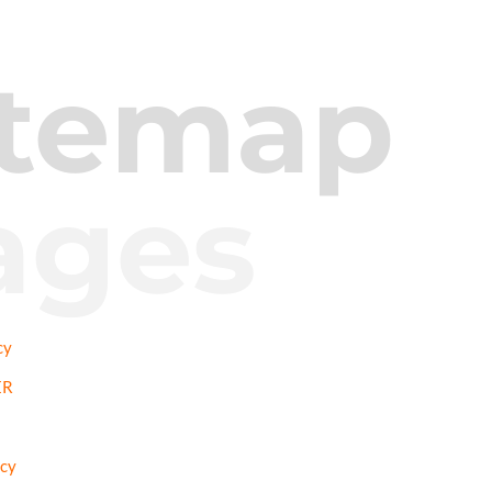
itemap
ages
cy
ER
icy