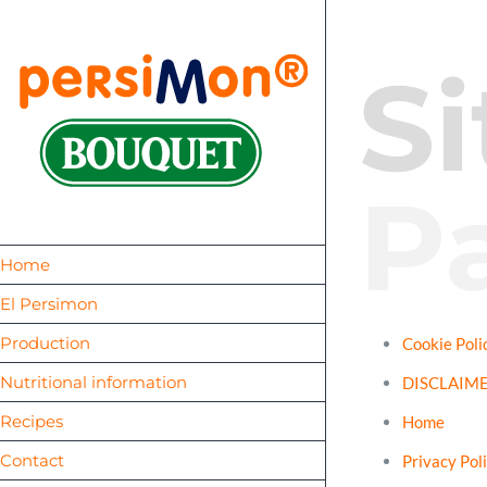
Skip
to
S
content
P
Home
El Persimon
Production
Cookie Poli
Nutritional information
DISCLAIM
Recipes
Home
Contact
Privacy Pol