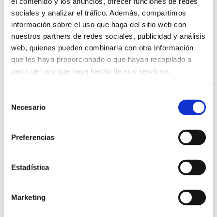
el contenido y los anuncios, ofrecer funciones de redes
750g de queso para untar tipo Philadelphia
sociales y analizar el tráfico. Además, compartimos
información sobre el uso que haga del sitio web con
125g de mantequilla derretida
nuestros partners de redes sociales, publicidad y análisis
250 g de galletas
web, quienes pueden combinarla con otra información
que les haya proporcionado o que hayan recopilado a
300ml de nata fresca (crème fraîche)
partir del uso que haya hecho de sus servicios.
Elaboración:
Selección
Calentar el horno a 160°C. Poner papel de hornear en un
Necesario
de
consentimiento
molde para pastel. Triturar las galletas, mezclarlas con la
Preferencias
mantequilla derretida y compactar como base en el molde
y dejar que se enfríe durante 30 minutos en la nevera.
Estadística
Mezclar el queso con el azúcar, la esencia de vainilla, la
ralladura de limón, la harina y los huevos. Remover y
Marketing
añadir la nata fresca con el Persimon Bouquet® rallado.