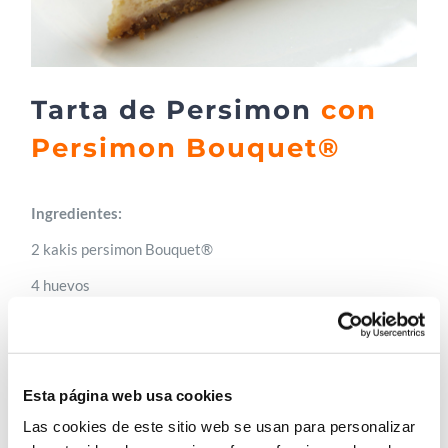
Tarta de Persimon
con
Persimon Bouquet®
Ingredientes:
2 kakis persimon Bouquet®
4 huevos
2 cucharadas de harina
2 cucharadas de ralladura de piel de limón
½ cucharada de esencia de vainilla
Esta página web usa cookies
Las cookies de este sitio web se usan para personalizar
215g de azúcar