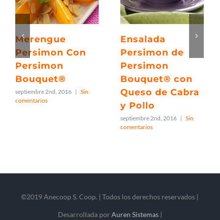
Merengue
Ensalada
Persimon Con
Persimon de
Persimon
Persimon
Bouquet®
Bouquet® con
Queso de Cabra
septiembre 2nd, 2016
|
Sin
comentarios
y Pollo
septiembre 2nd, 2016
|
Sin
comentarios
©2019 Anecoop S. Coop. | Todos los derechos reservados |
Desarrollada por
Auren Sistemas
|