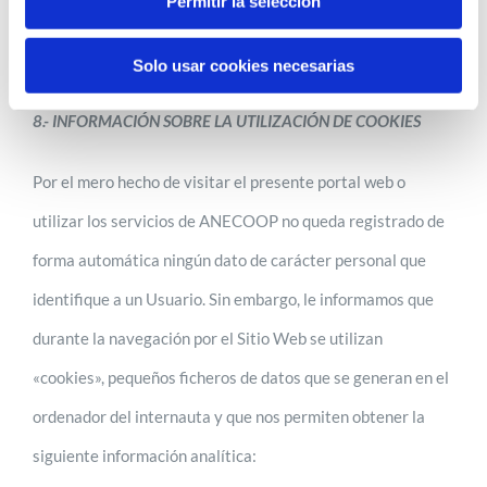
Permitir la selección
uso no autorizado por terceros, por ejemplo, nuestros
portales web utilizan protocolos de cifrado de datos Https.
Solo usar cookies necesarias
8.- INFORMACIÓN SOBRE LA UTILIZACIÓN DE COOKIES
Por el mero hecho de visitar el presente portal web o
utilizar los servicios de ANECOOP no queda registrado de
forma automática ningún dato de carácter personal que
identifique a un Usuario. Sin embargo, le informamos que
durante la navegación por el Sitio Web se utilizan
«cookies», pequeños ficheros de datos que se generan en el
ordenador del internauta y que nos permiten obtener la
siguiente información analítica: