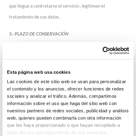
que llegue a contratarse el servicio-, legitiman el
tratamiento de sus datos.
5.- PLAZO DE CONSERVACIÓN
Sus datos formarán parte de nuestros tratamientos el
tiempo necesario para dar respuesta a las consultas,
Esta página web usa cookies
atender el servicio solicitado y cumplir las finalidades
Las cookies de este sitio web se usan para personalizar
indicadas, así como atender las obligaciones legales
el contenido y los anuncios, ofrecer funciones de redes
correspondientes.
sociales y analizar el tráfico. Además, compartimos
información sobre el uso que haga del sitio web con
nuestros partners de redes sociales, publicidad y análisis
En todo caso, cuando los datos dejen de ser necesarios para
web, quienes pueden combinarla con otra información
los fines indicados, serán suprimidos con medidas de
que les haya proporcionado o que hayan recopilado a
partir del uso que haya hecho de sus servicios.
seguridad adecuadas para garantizar la seudonimización