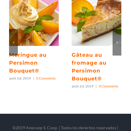
Meringue au
Gâteau au
Persimon
fromage au
Bouquet®
Persimon
Bouquet®
août 1st, 2019
|
0 Comments
août 1st, 2019
|
0 Comments
©2019 Anecoop S. Coop. | Todos los derechos reservados |