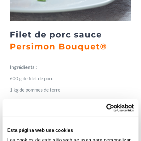
Filet de porc sauce
Persimon Bouquet®
Ingrédients :
600 g de filet de porc
1 kg de pommes de terre
Basilic
Thym
Sauge
Esta página web usa cookies
Mélange d’herbes aromatiques pour grillade
Las cookies de este sitio web se usan para personalizar