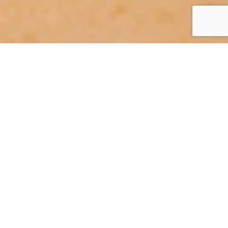
BOUQUET IST EINE KAKI,
DIE IMMER REIF, LECKER
UND VERZEHRFERTIG IST
– UND ÜBERRASCHT!